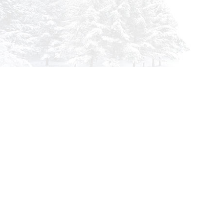
info@siberia-filters.ru
Оптовые поставки
+7 (800) 301-3185
Абакан
+7 (395) 219-9282
Бийск