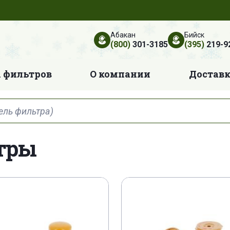
Абакан
Бийск
(800)
301-3185
(395)
219-9
 фильтров
О компании
Достав
тры