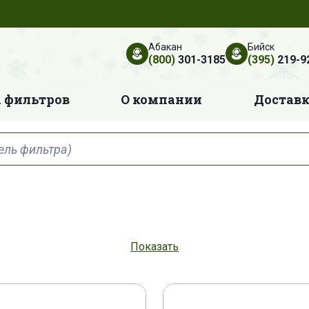
Абакан
Бийск
(800)
301-3185
(395)
219-9
 фильтров
О компании
Достав
 2
278534 A 1
293615 A 1
295006 A 1
Показать
KTJ 11630
00402146
00949062
01-