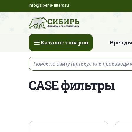
info@siberia-filters.ru
Каталог товаров
Бренды
CASE фильтры
120486 A 2
247752 A 1
254686 A
J 100304
KHJ 17730
KRJ 20710