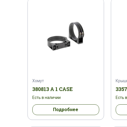
176028 H 2
177356 A 1
1801089 
1809789 C 1
181001 A 1
181167 
1819751 C 1
1820358 C 1
182036
1833121 C 1
1833690 C 1
184075
1843029 C 1
1843059 C 1
184458
Хомут
Крыш
187471 A 1
187472 A 1
1904640
380813 A 1 CASE
3357
Есть в наличии
Есть 
1931128
1931130
1931131
Подробнее
1931158
1931159
1931161