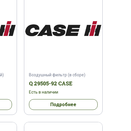
1500
03505/06
04022/19303
06550/03053
070001-31014
1004366-C1
1010002 C 1
505-07
10505-27 C
10505-85 Q
2 C 1
1103462 C 2
й)
Воздушный фильтр (в сборе)
Q 29505-92 CASE
1
111218 C 2
1129111 C 1
Есть в наличии
R 1
1133276 R 1
1133277 R 1
Подробнее
R 1
1133495 R 1
1133496 R 1