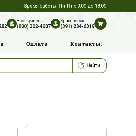
Время работы: Пн-Пт с 9:00 до 18:00
Новокузнецк
Красноярск
282
(800)
302-4007
(391)
234-6319
ка
Оплата
Контакты.
360260 A 2
BU 4430037
154-1
010070-AB
010283-AB