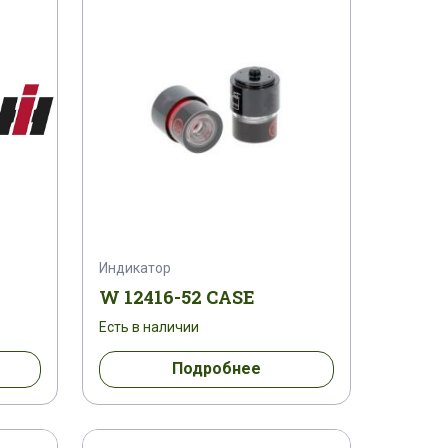
 C 1
1282528 C 1
1283028 C 1
128782 A 1
1290006 H 1
H 1
130100070704
131413 C 1
131470 H 1
132573072
132575302
Индикатор
1329038 C 1
1329039 C 1
W 12416-52 CASE
Есть в наличии
1336188 C 1
133700730025
Подробнее
C 2
1345842161
134584630