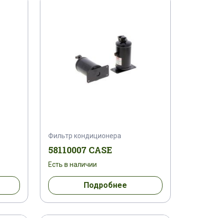
159705 A 1
159709 A 1
3 A 1
162000070700
162000080886
162000080915
162000190710
1627132090
A 1
167642 A 1
1677004 C 91
Фильтр кондиционера
168012 A 1
168085 A 1
58110007 CASE
Есть в наличии
 C 92
1700478 C 91
Подробнее
254 C 1
175568 C 1