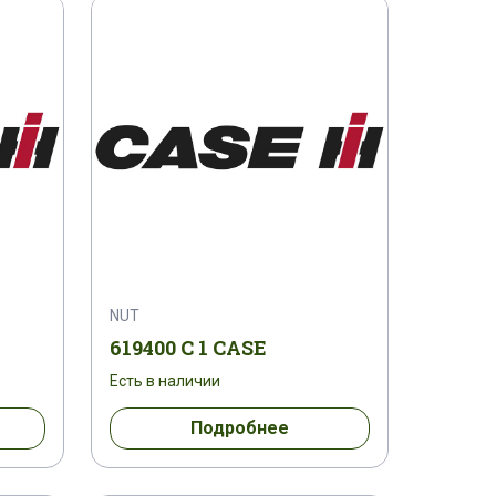
459 C 1
1808623 C 1
1819452 C 1
181973 R 91
C 1
1822631 C 91
1822731 C 1
9 C 91
1842816 C 2
185531 H 1
187261 R 91
NUT
192310280014
1931127
619400 C 1 CASE
Есть в наличии
1931144
1931146
1931157
Подробнее
1931173
1931182
1931606