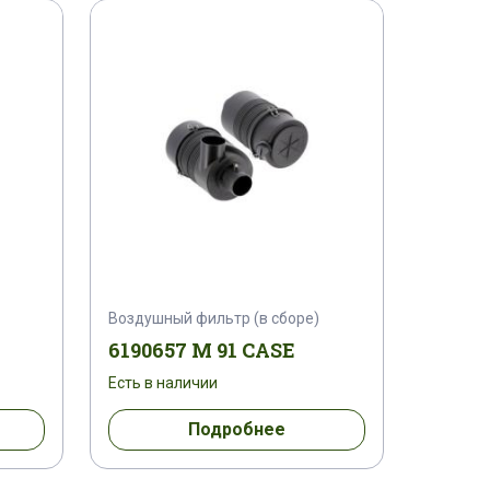
1959599 C 2
1959757 C 1
C 1
196955 A1
1970006 C 2
4
1976934 C 5
1984731 C 1
20007502
200087 A 1
201823 R 91
204148 A 1
Воздушный фильтр (в сборе)
215060 R 91
215148 A 1
6190657 M 91 CASE
Есть в наличии
217657 A 1
218012 A 1
Подробнее
221313
221347
222421 A 1