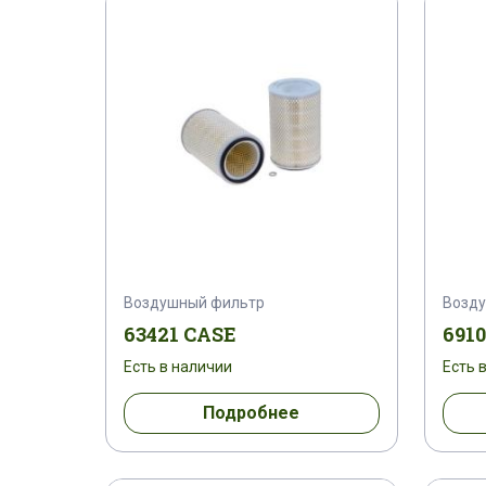
156240 A 1
1585211080
159274 
161065 A 1
161623
161624
162000070744
162000070762
1
162000080921
162000080923
1
163279 A 1
165010420300
16743
Воздушный фильтр
Возду
167815 A 1
167817 A 1
167820 A
63421 CASE
691
Есть в наличии
Есть 
168375 A 1
1685159 C 91
168530
Подробнее
1700711 C 92
1700712 C 92
1700