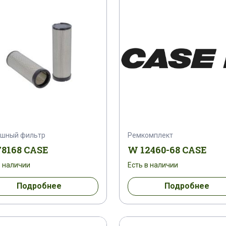
4 C 91
1273138 C 1
1275229 C 1
1276810
7 C 2
128728 A 1
1287590 C 1
128781 A 1
60003
1294153 H 1
1295263 H 1
1298058 
1302541
131100190019 S
131100190701
10
132149 A 1
132151 A 1
132428 R 2
ушный фильтр
Ремкомплект
 1
1328276 C 2
1329020 C 1
1329020 C 2
78168 CASE
W 12460-68 CASE
в наличии
Есть в наличии
0 C 2
1335143010
1335780 A1
13360400
Подробнее
Подробнее
33720 A 1
133721 A 1
133736 C 1
134469 