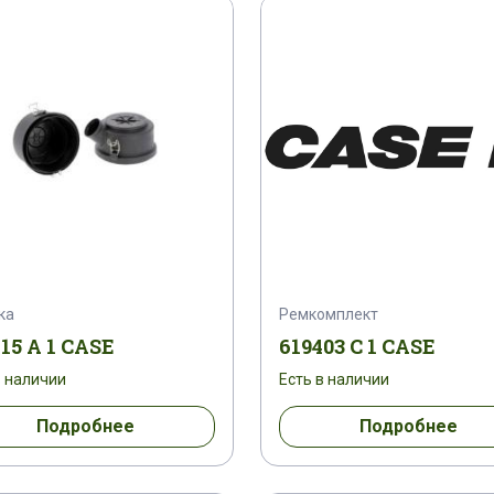
C 1
1801090 C 1
1804442 C 1
1804
A 1
181168 A 1
1811953 C 1
1814562 C 1
1 C 1
1820479 C 1
1822313 C 1
1822588 
2 C 91
1841606 C 1
1842638 C 91
184263
8 C 91
1849039
18490550
185161 A 1
ка
Ремкомплект
1907640
192200280705
192310280011
15 A 1 CASE
619403 C 1 CASE
в наличии
Есть в наличии
1931134
1931137
1931138
1931143
Подробнее
Подробнее
1931163
1931164
1931165
1931169