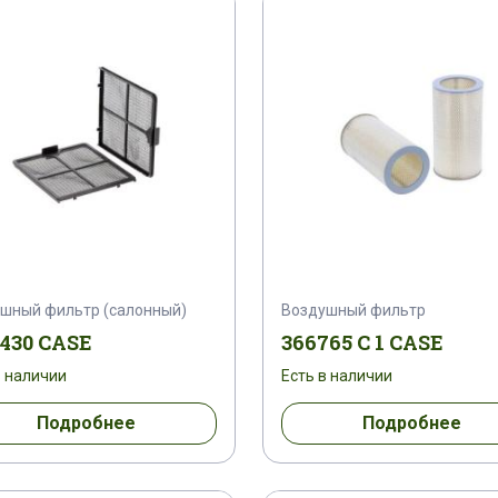
A 1
159278 A 1
159282 A 1
159702 A 1
161625
1618385 C 91
161862 A 1
16186
62000080845
162000080877
162000080882
62000081001
162000190700
162000190701
19 C 2
1674320 C 1
1674320 C 2
167528 
шный фильтр (салонный)
Воздушный фильтр
 1
167857 A 1
167870 C 1
168004 A 1
0430 CASE
366765 C 1 CASE
в наличии
Есть в наличии
7 C 1
1696766 C 1
1698964 C 92
1700463
Подробнее
Подробнее
714 C 91
1700716 C 91
1701232 C 91
175