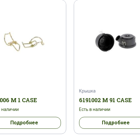
1959198 C 1
1959517 C 1
1959599 C 1
3 C 1
1966964 C 1
1966965 C 1
1967094 
 C 1
1976436 C 5
1976934 C 3
1976934 C 
 A 1
200041 A 1
200045 A 1
200073 A 1
C 1
200660 A 1
200890
201021 C 1
Крышка
 1
20863193
213445 R 91
214731 R 91
006 M 1 CASE
6191002 M 91 CASE
в наличии
Есть в наличии
 1
215514 A 1
216140 R 92
217615 A 1
Подробнее
Подробнее
 1
219564 A 1
22017501010
221106