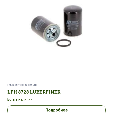
LAF 1137
LAF 119
LAF 121
LAF 1212
LAF 1215 HD
LAF 122
LAF 1226
LAF 1227
LAF 1246
LAF 1267
LAF 1275 B
LAF 1275
LAF 130
LAF 1308
LAF 1309
LAF 131
LAF 1351
LAF 1394
Гидравлический фильтр
LAF 14
LAF 140
LAF 1416
LFH 8728 LUBERFINER
Есть в наличии
LAF 1445
LAF 1451
LAF 1455
Подробнее