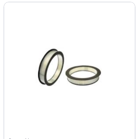
CAF 24015 XL
FF 2 D
FN 90
FP 1127 F
FP 20
FP 230 F
FP 251 F
FP 570 F
FP 585 F
FP 586 F
FP 587 F
FP 588 F
FP 590 F
FP 603
FP 625
FP 862 F
FP 863 F
FP 887 F
FP 888
FP 889 F
FP 901 F
FP 941 F
FP 953 F
G 1/4
G 1010