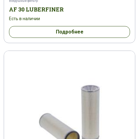
Воздушный фильтр
G 1055
G 1062
G 145
G 244
AF 30 LUBERFINER
Есть в наличии
G 2988
G 454
G 470
G 471
Подробнее
G 475
G 5/16
G 580
G 6
G 6351
G 6388
G 6391
G 6400
G 645
G 6627
G 6633
G 6640
G 8219
G 8836
HP 1
L 10 F
L 1011 F
L 1104 F
L 1133 F
L 1168 F
L 1261 F
L 143 F