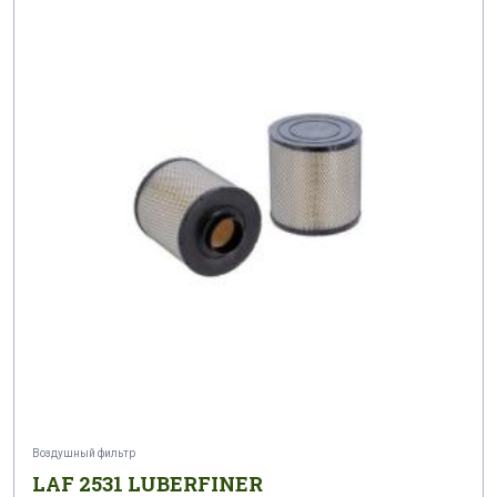
2095
2122 1
2122
261 F
262 F
2707
2708
3201 C
364 F
3652
3810
3845
4666
500
663 F
750
9200.21
9200642 X
AF 101
AF 102
AF 1031
AF 104
AF 1046
AF 105 A
AF 106
AF 107
AF 108
AF 109
AF 1096
AF 110
AF 1111
Воздушный фильтр
LAF 2531 LUBERFINER