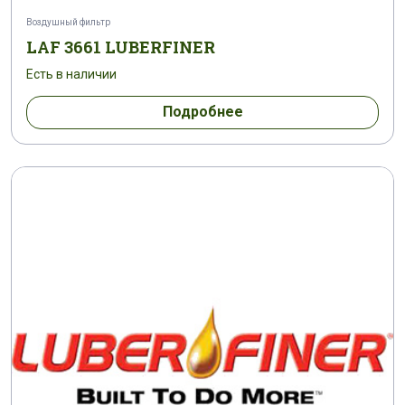
L 8105 F
L 8138 L
L 8141 F
Воздушный фильтр
LAF 3661 LUBERFINER
L 8188 F
L 8242 F
L 8254 F
Есть в наличии
Подробнее
L 8305 F
L 8506 F
L 8512 F
L 8521 F
L 85212 F
L 8557 F
L 8563 F
L 8569 F
L 8679 F
L 8680 F
L 8682 F
L 8683 F
L 8692 F
L 8701 F
L 8706 F
L 8721 F
L 8867 F
L 8868 F