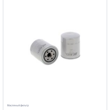
AF 3994
AF 3998
AF 4001
AF 4004
AF 4006
AF 4008
AF 4011
AF 4012
AF 4014
AF 4015
AF 4017
AF 4019
AF 4020
AF 4021
AF 4022
AF 4025
AF 4031
AF 4048
AF 4062
AF 4063
AF 409
AF 417
AF 43
AF 5 HD
AF 50 A
AF 5185
Масляный фильтр