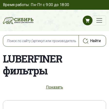
Время работы: Пн-Пт с 9:00 до 18:00
LUBERFINER
фильтры
LAF 41
1041
1151
1587
Показать
159
1723019
1723787
2091