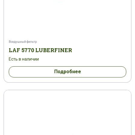
AF 7802
AF 7821
AF 7821-1
AF 7833
AF 785
AF 7856
AF 7862
AF 7877
AF 7882
Воздушный фильтр
LAF 5770 LUBERFINER
AF 7885
AF 7894
AF 7911
Есть в наличии
AF 7920
AF 7937
AF 7958
Подробнее
AF 7975
AF 824
AF 836
AF 8918
AF 8934
AF 9010
AF 917
AF 92
AF 925
AF 97
AF 971
AF 99