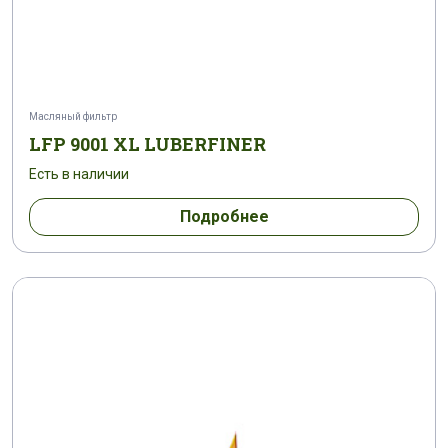
AF 208
AF 209
AF 210
AF 211
AF 212
AF 213
AF 214
AF 215
Масляный фильтр
AF 216
AF 217
AF 222
AF 2441
LFP 9001 XL LUBERFINER
Есть в наличии
AF 2548
AF 26
AF 261
AF 289
Подробнее
AF 296
AF 299
AF 30
AF 300
AF 302
AF 306
AF 307
AF 3076
AF 308
AF 31
AF 318
AF 3184
AF 3221
AF 329
AF 331
AF 341