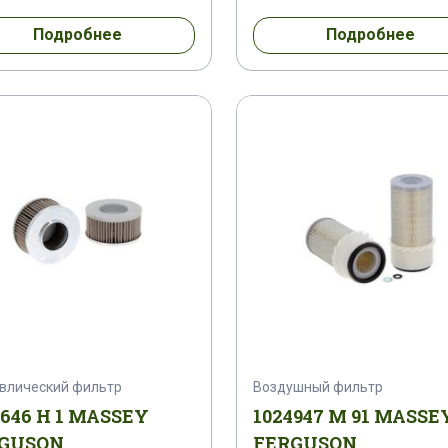
2566 M 1
1662566 M 92
1670260 M 1
1670
Подробнее
Подробнее
78294 M 1
1678295 M 1
1678296 M 1
1678
7647 M 1
1688092 M 2
1688093 M 2
16880
15 M 91
1693715 M 91
1698374 M 1
1698
79 M 1
1698680 M 1
1698683 M 1
169868
M 1
1712202
1750558 M 1
1755206 M 91
1802556 M 91
1802556
1804507 M 91
влический фильтр
Воздушный фильтр
6688 M 2
1807255 M 1
1807257 M 1
18102
9646 H 1 MASSEY
1024947 M 91 MASSE
GUSON
FERGUSON