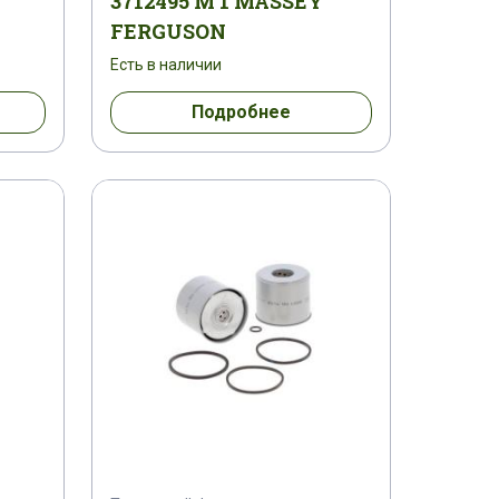
3712495 M 1 MASSEY
 1
1886637 M 91
FERGUSON
Есть в наличии
287 M 91
1896000 M 91
Подробнее
2 M 91
1896287 M 91
8221 M 5
1899370 M 1
1
1900378 M 91
191855 M 4
205812140020
2127378 K1
 1
259707 M 1
26510337
2862361 M 1
2862361