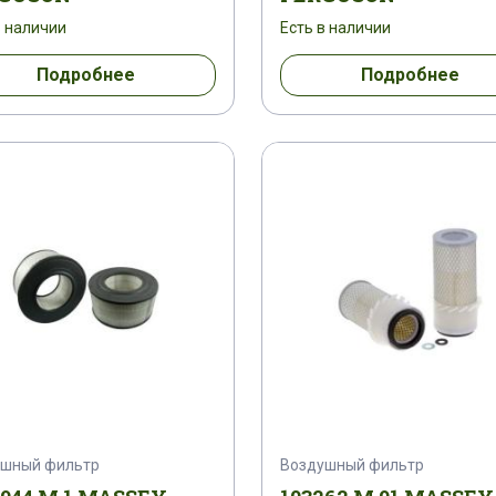
10539 M 91
1810539 M 92
1810591 M 91
в наличии
Есть в наличии
Подробнее
Подробнее
0950 M 91
1825222 M 91
1833255 M 1
18
 M 1
1850450 M 1
1850450 M 2
1850944 
890
1852225 M 91
1852251 M 91
1852331
81
1853196 M 1
1854766 M 1
1854766 M 
69781 M 1
1870199 M 92
1871933 M 91
1
513
1881442 M 1
1881471 M 1
1881573 M
6 M 91
1883258 M 91
1883258 M 92
1883
ушный фильтр
Воздушный фильтр