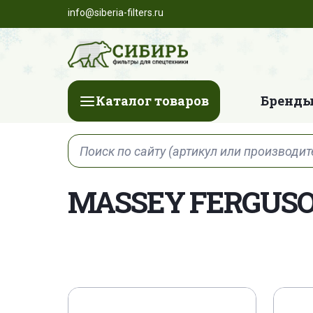
info@siberia-filters.ru
Каталог товаров
Бренды
MASSEY FERGUSO
3515254 M 1
3790002 M 1
37922
4286473 M 2
4286474 M 1
42864