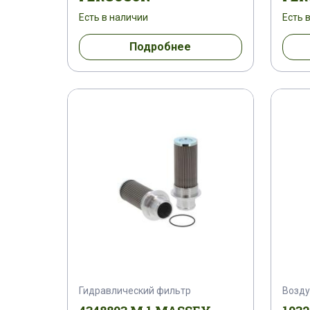
1810404 M 91
1810404 M 92
18
Есть в наличии
Есть 
Подробнее
1810744 M 91
1810890 M 1
181
1841890 M 91
1841890
1845766
1851766 M 1
1851890 M 1
1851
185278 M 1
1852781 M 1
18527
1862918 M 91
1866010 M 91
18
1877242 M 2
1877242 M 3
1879
1881842 M 1
188215 M 1
188291
Гидравлический фильтр
Возд