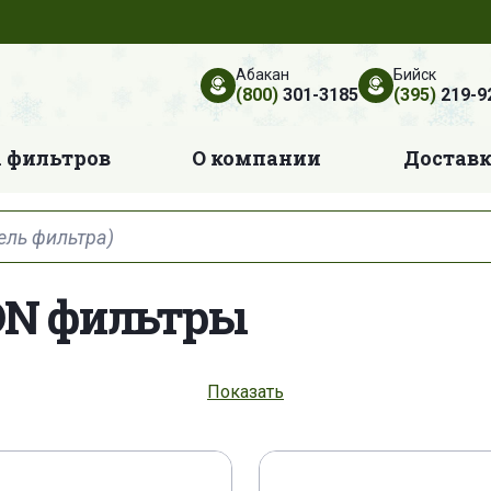
Абакан
Бийск
(800)
301-3185
(395)
219-9
 фильтров
О компании
Достав
N фильтры
87 M 1
3905873 M 91
4284929 M 2
42851
Показать
79 M 2
4289990 M 1
4309229 M 1
435834