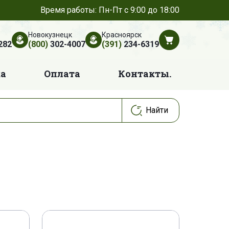
Время работы: Пн-Пт с 9:00 до 18:00
Новокузнецк
Красноярск
282
(800)
302-4007
(391)
234-6319
ка
Оплата
Контакты.
74 M 1
4285797 M 3
8 M 1
4360129 M 1