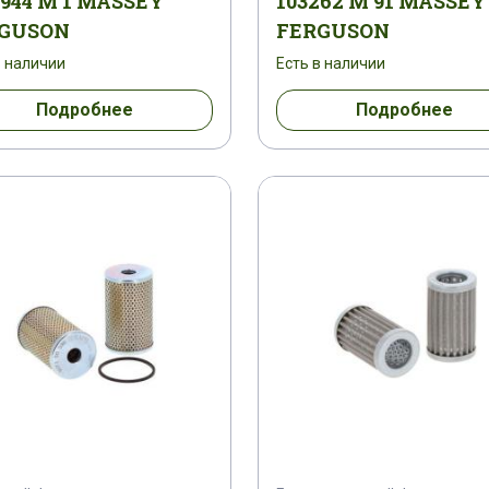
2944 M 1 MASSEY
103262 M 91 MASSEY
M 91
188476 M 1
1884769 M 1
1886135 M
GUSON
FERGUSON
в наличии
Есть в наличии
87575 M 91
1890145 M 1
1890147 M 1
189
Подробнее
Подробнее
6096 M 91
1896096
1896149 M 91
189620
97151 M 1
1897152 M 1
1897737 M 1
189
0372
1900374 M 91
1900374
1900377 M 9
9
194946145
194946169
1951890 M 1
M 91
246918 M 91
25015 M 91
2580724 M
2753081 M 1
2754362 M 1
2781513 M 1