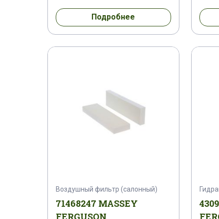
1650196 M 1
1660321 M 91
166
Подробнее
1674984 M 91
1674984 M 92
16
1687042 M 91
1687629 M 1
168
1688142 M 1
1688143 M 1
16937
1698675 M 1
1698676 M 1
16986
1712184 M 1
1712184
1712202 
1802006
1802271 M 1
1802271
Воздушный фильтр (салонный)
Гидра
1805045 M 2
1806088 M 91
180
71468247 MASSEY
430
FERGUSON
FER