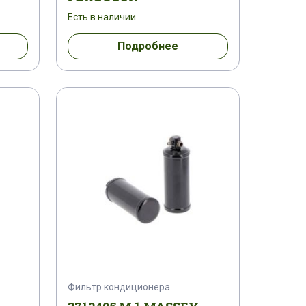
1810694 M 91
1810694 M 92
Есть в наличии
Подробнее
33255
1841890 M 1
M 1
1851399 M 1
1851676 M 1
 M 1
1852331 M 91
91
185551 M 92
185551 M 93
876670 M 1
1877232 M 2
 1
1881632 M 91
1881840 M 1
287 M 91
1883288 M 92
Фильтр кондиционера