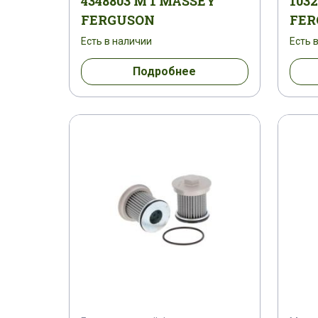
4348803 M 1 MASSEY
103
1883288
1883318 M 1
1884736 
FERGUSON
FER
Есть в наличии
Есть 
1886638 M 91
1887574 M 91
18
Подробнее
1896074 M 91
1896096 M 1
189
1896287M916
1896996 M 91
18
1899462 M 3
1900366 M 91
190
194924133
194932159
1949415
2127379 K1
228529 M 1
240737 
26540244
2654172
2707177