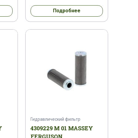
261 M 1
1670387 M 91
Подробнее
308 M 91
1678308 M 92
94 M 1
1688095 M 1
375 M 1
1698375 M 2
4 M 1
1699781 M 1
1801714 M 1
1801716 M 1
1804690 M1
1805042 M 2
Гидравлический фильтр
91 M 91
1810404 M 1
Y
4309229 M 01 MASSEY
FERGUSON