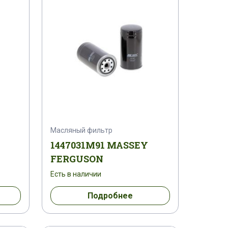
456300
V 220PB2558212
783
000947841
001020950
055113 R 1
055114 R 1
1004894 M 91
1004895 M 1
7165 M 91
1008553 M 91
Масляный фильтр
1447031M91 MASSEY
 M 1
1013891 M 1
FERGUSON
Есть в наличии
017327 M 1
1018121 M 91
Подробнее
91
1021350
1021351