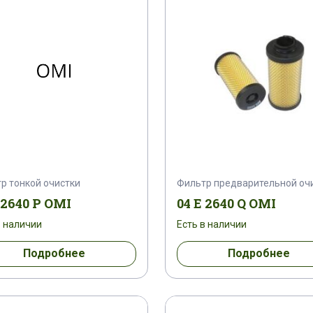
043 F 356
043 F 357
043 F 358
043 F
2
08 F 201
08 F 301
120 F 009
120 
185 F 209
185 F 309
25 F 004
25 F 203
60 F 205
60 F 305
70 F 007
70 F 206
C 0030 PF
C 0030 QF
C 0036 QF
C 00
р тонкой очистки
Фильтр предварительной оч
 2640 P OMI
04 E 2640 Q OMI
CF 0005
CF 0008
CF 0010
CF 0016
C
в наличии
Есть в наличии
CF 0060
CF 0070
CF 0090
CF 0095
Подробнее
Подробнее
DF 0050
DF 204
HF 0004
HF 0005
H