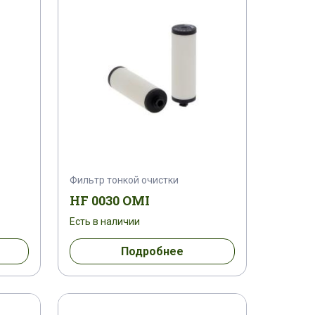
04 E 0300 P
04 E 0300 Q
04 E 0570 Q
04 E 0750 C
04 E 0990 Q
04 E 1140 C
04 E 1320 Q
04 E 1680 H
040 F 053
040 F 054
040 F 055
Фильтр тонкой очистки
HF 0030 OMI
 152
041 F 153
041 F 154
Есть в наличии
 251
042 F 252
042 F 253
Подробнее
 350
043 F 351
043 F 352