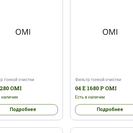
HF 0034
HF 0036
HF 0050
HF 0060
HF 0165
HF 0185
HF 0190
HF 0220
5
PF 0008
PF 0010
PF 0016
PF 001
PF 0070
PF 0072
PF 0090
PF 0095
PF 0280
PF 0440
QF 0004
QF 0005
р тонкой очистки
Фильтр тонкой очистки
QF 0034
QF 0036
QF 0050
QF 0060
0280 OMI
04 E 1680 P OMI
в наличии
Есть в наличии
QF 0165
QF 0185
QF 0190
QF 0220
Подробнее
Подробнее