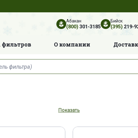
Абакан
Бийск
(800)
301-3185
(395)
219-9
 фильтров
О компании
Достав
30 P
04 E 0030 Q
04 E 0060 C
04 E 0060 H
Показать
08 P
04 E 0108 Q
04 E 0180 C
04 E 0180 H