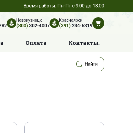
Время работы: Пн-Пт с 9:00 до 18:00
Новокузнецк
Красноярск
282
(800)
302-4007
(391)
234-6319
ка
Оплата
Контакты.
04 E 0060 P
04 E 0060 Q
04 E 0180 P
04 E 0180 Q