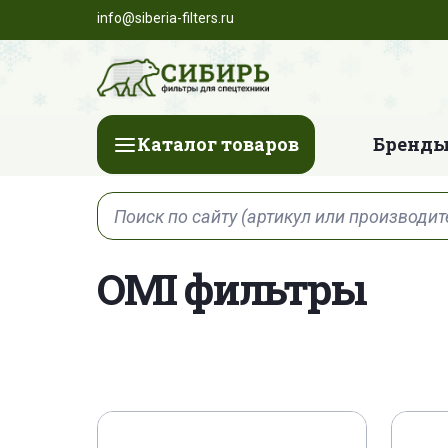
info@siberia-filters.ru
Каталог товаров
Бренды
OMI фильтры
04 E 0030 C
04 E 0030 H
04 E 00
04 E 0108 C
04 E 0108 H
04 E 01