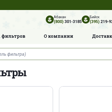
Абакан
Бийск
(800)
301-3185
(395)
219-9
 фильтров
О компании
Достав
льтры