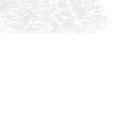
Инфор
О комп
info@siberia-filters.ru
Оплата
Оптовые поставки
Доста
+7 (800) 301-3185
Абакан
Гарант
+7 (395) 219-9282
Корзин
Бийск
Заказа
+7 (800) 302-4007