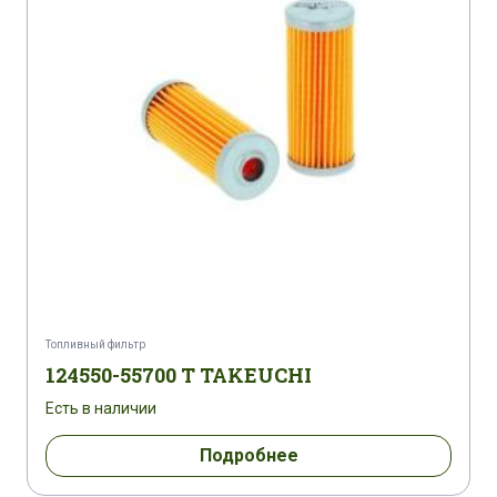
KUBOTA M 8200 CCS
KUBOTA M 8200 DT
KUBOTA M 8200 DTC
KUBOTA M 8200 DTH
KUBOTA M 8200 DTN
KUBOTA M 8200 HD
KUBOTA M 8200 HDC
KUBOTA M 8200 SDNB
KUBOTA M 8200 SDNBC
KUBOTA M 8200 SDTN
KUBOTA M 8540 DTH
KUBOTA M 8540 DTHQ
Топливный фильтр
KUBOTA M 8540 DTN
KUBOTA M 8540 DTNQ
124550-55700 T TAKEUCHI
Есть в наличии
KUBOTA M 8540 DTQ
KUBOTA M 8560 DTH
Подробнее
KUBOTA M 8560 DTHQ
KUBOTA M 9000 DT