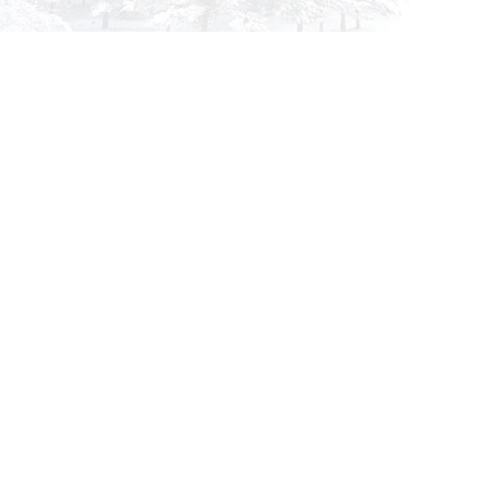
info@siberia-filters.ru
Оптовые поставки
+7 (800) 301-3185
Абакан
+7 (395) 219-9282
Бийск
+7 (800) 302-4007
Новокузнецк
Информация
Применяемость