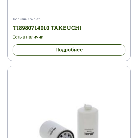
HITACHI ZX 85 USBLC-3
HITACHI ZX 85 USBLCN-3
IHI 70 Z
Топливный фильтр
TI8980714010 TAKEUCHI
KOBELCO SK 140 SR-5
KOBELCO SK 140 SRLC-5
Есть в наличии
KOBELCO SK 75 SR-3
KOBELCO SK 75 SR-3E
Подробнее
KOBELCO SK 85 MSR-3
KUBOTA KX 251
KUBOTA M 100 GX III
KUBOTA M 105 GX III
KUBOTA M 105 SDSC
KUBOTA M 105 SDT
KUBOTA M 105 SHC
KUBOTA M 105 SHDC
KUBOTA M 105 XDTC
KUBOTA M 108 S