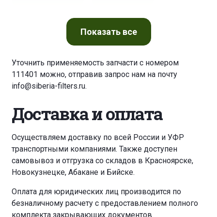
CASE CX 300 C/NLC
CASE CX 300 D
Показать
все
CASE CX 350 D
CASE CX 370 D
Уточнить применяемость запчасти с номером
111401 можно, отправив запрос нам на почту
CASE CX 490 D
CASE CX 500 D
info@siberia-filters.ru
.
CASE CX 75 C SR
CASE CX 80 C
Доставка и оплата
DENYO DCA 70 ESEI
HIDROMEK HMK 220 LC 3
Осуществляем доставку по всей России и УФР
транспортными компаниями. Также доступен
HIDROMEK HMK 300 LC
самовывоз и отгрузка со складов в Красноярске,
Новокузнецке, Абакане и Бийске.
HITACHI ZX 135 US-3 ZAXIS
Оплата для юридических лиц производится по
безналичному расчету с предоставлением полного
HITACHI ZX 135 US-5 ZAXIS
комплекта закрывающих документов.