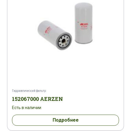
ATLAS COPCO GA 22 PACK
ATLAS COPCO GA 22 PLUS
ATLAS COPCO GA 22 PLUS
ATLAS COPCO GA 22 VSD
ATLAS COPCO GA 230
ATLAS COPCO GA 237
ATLAS COPCO GA 250
Гидравлический фильтр
ATLAS COPCO GA 26 PLUS
152067000 AERZEN
Есть в наличии
ATLAS COPCO GA 30
ATLAS COPCO GA 30
Подробнее
ATLAS COPCO GA 30
ATLAS COPCO GA 300