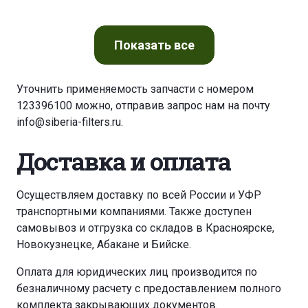
ATLAS COPCO BOOMER L 2 C
Показать
все
ATLAS COPCO GA 10
ATLAS COPCO GA 100
Уточнить применяемость запчасти с номером
123396100 можно, отправив запрос нам на почту
ATLAS COPCO GA 11
ATLAS COPCO GA 11
info@siberia-filters.ru
.
ATLAS COPCO GA 11
ATLAS COPCO GA 110
Доставка и оплата
ATLAS COPCO GA 110
ATLAS COPCO GA 1107
Осуществляем доставку по всей России и УФР
транспортными компаниями. Также доступен
ATLAS COPCO GA 1108
ATLAS COPCO GA 111
самовывоз и отгрузка со складов в Красноярске,
Новокузнецке, Абакане и Бийске.
ATLAS COPCO GA 1110
ATLAS COPCO GA 1120
Оплата для юридических лиц производится по
безналичному расчету с предоставлением полного
ATLAS COPCO GA 115
ATLAS COPCO GA 118
комплекта закрывающих документов.