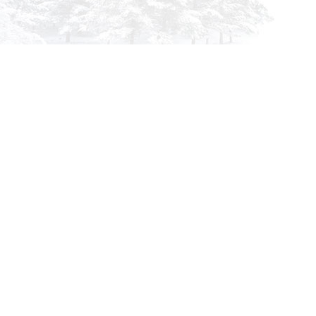
info@siberia-filters.ru
Оптовые поставки
+7 (800) 301-3185
Абакан
+7 (395) 219-9282
Бийск
+7 (800) 302-4007
Новокузнецк
Информация
Применяемость