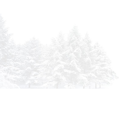
Инфор
О комп
info@siberia-filters.ru
Оплата
Оптовые поставки