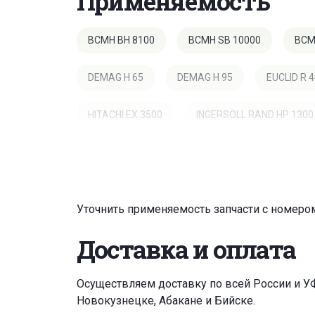
Применяемость
BCMH BH 8100
BCMH SB 10000
BCM
DEMAG H 65
DEMAG H 95
EUCLID R 
HITACHI EX 3500
INGERSOLL RAND HP 130
MATROT M 2011
MOREAU LECTRA V2
VANDEL QS 500
VANDEL QS 550
Уточнить применяемость запчасти с номером
Доставка и оплата
Осуществляем доставку по всей России и У
Новокузнецке, Абакане и Бийске.