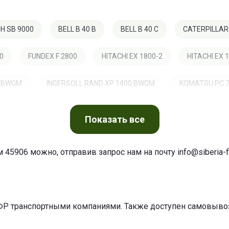
H SB 9000
BELL B 40 B
BELL B 40 C
CATERPILLAR
40
FUNDEX F 2800
HITACHI EX 1800-2
HITACHI EX 
0 BWGM
INGERSOLL RAND XP 1400 BWGM
KOMATSU PC 7
PLAISANCE EQPT GALOTRAX GX 500
RIVARD 300 TC 150
Показать
все
 45906 можно, отправив запрос нам на почту
info@siberia-fi
ФР транспортными компаниями. Также доступен самовывоз 