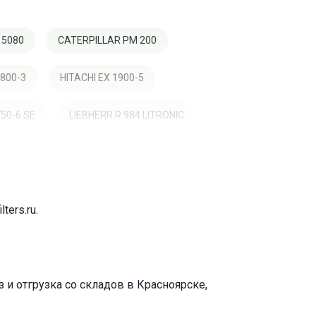
 5080
CATERPILLAR PM 200
1800-3
HITACHI EX 1900-5
50-6 SE
LIEBHERR R 984 LITRONIC
RIVARD 400 TR 250
VANDEL QS 450
lters.ru
.
и отгрузка со складов в Красноярске,