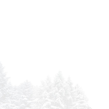
EUROCOMACH ES 1500
FAI 212
FAI 222
FAI 320 B
FERMEC 114
FERMEC 115
FERMEC 128
FERMEC 135
FIAT HITACHI EX 165 LC
FIAT HITACHI EX 60-5
FIAT HITACHI EX 60 LC
FIAT HITACHI EX 60 LC 5
FIAT HITACHI EX 75 UR
FIAT HITACHI EX 80-5
FIAT KOBELCO E 135 SRLC
FIAT KOBELCO E 200 SR