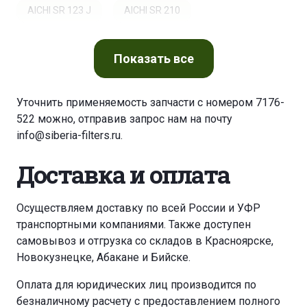
AICHI SR 123 J
AICHI SR 210
AICHI SR 21 A/AJ
AIRMAN HM 15 S
Показать
все
AIRMAN HM 45 S
AIRMAN PDS 265 S
Уточнить применяемость запчасти с номером 7176-
522 можно, отправив запрос нам на почту
AIRO A 16 JRTD
AKSA CP 30-5 T
info@siberia-filters.ru
.
ANTONIO CARRARO 3000 HST
Доставка и оплата
ANTONIO CARRARO BITRAC
ARTISOV FD 25
Осуществляем доставку по всей России и УФР
транспортными компаниями. Также доступен
ATLAS AB 404 R
ATLAS AB 604 R
самовывоз и отгрузка со складов в Красноярске,
Новокузнецке, Абакане и Бийске.
ATLAS AB 804 M
ATLAS AB 804 R
Оплата для юридических лиц производится по
безналичному расчету с предоставлением полного
ATLAS COPCO QAS 30
ATLAS COPCO QAS 40