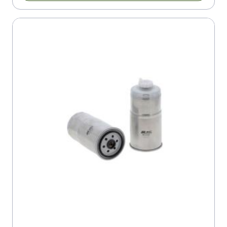
COMPAIR-HOLMAN C 20 P
COMPAIR-HOLMAN C 50 MK 2
COMPAIR-HOLMAN DS 20 P
CUMMINS POWER GENERATION 22.5 MDKDT QD
CUMMINS POWER GENERATION 27 MDKDU QD
CUMMINS POWER GENERATION 29 MDKDS QD
CUMMINS POWER GENERATION C 33 D5
CUMMINS POWER GENERATION C 55 D5
CUSHMAN TURF TRUCKSTER