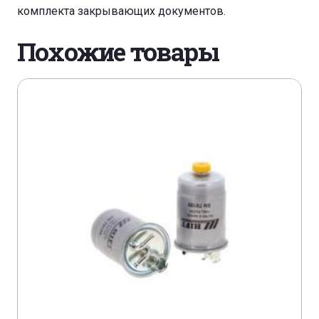
комплекта закрывающих документов.
ATLAS COPCO QAS 50
Похожие товары
ATLAS COPCO QAS 60 S/SR
ATLAS COPCO QAS 85
ATLAS R 404
AUSA 200 RH
AUSA 200 RHG
AUSA 200 RHP
AUSA 250 AH/AHG
AUSA 250 RHG
AUSA 300 AH/AHG
AUSA 300 RH
AUSA 300 RHG
AUSA 300 RHG
AUSA 300 RMG