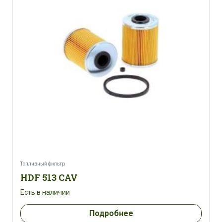
CASE CX 35
CASE CX 75 SR
CASE CX 75 SR
CASE CX 75 SR TIER 3
CASE CX 80
CATERPILLAR C 0.5
CATERPILLAR C 1.5
CATERPILLAR C 1.5 C5N1->
CATERPILLAR C 1.5 G7N1->
CATERPILLAR C 1.5 G7P1->
Топливный фильтр
CATERPILLAR C 2.2 DIT
HDF 513 CAV
Есть в наличии
COMPAIR-HOLMAN C 20 MK 2
Подробнее