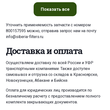
CASE CX 225 SR
CASE CX 230 B
Показать
все
CASE CX 235 SR
CASE CX 240 B TIER 3
Уточнить применяемость запчасти с номером
800157595 можно, отправив запрос нам на почту
CASE CX 250 C
CASE CX 290 B TIER 3
info@siberia-filters.ru
.
CASE CX 300 C/NLC
CASE CX 330 B TIER 3
Доставка и оплата
CASE CX 370 C
CASE CX 460 TIER 3
Осуществляем доставку по всей России и УФР
транспортными компаниями. Также доступен
CASE CX 490 D
CASE CX 500 D
самовывоз и отгрузка со складов в Красноярске,
Новокузнецке, Абакане и Бийске.
CASE CX 700 TIER 3
CASE CX 800 TIER 3
Оплата для юридических лиц производится по
безналичному расчету с предоставлением полного
DENYO DCA 125 SSIU
HIDROMEK HMK 220 LC 3
комплекта закрывающих документов.
HIDROMEK HMK 300 LC