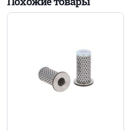
Похожие товары
JACOBSEN FAIRWAY 305
JACOBSEN FAIRWAY 305
JACOBSEN FAIRWAY 405
JACOBSEN FAIRWAY 405
JACOBSEN HR 3806
JACOBSEN HR 6010
JACOBSEN HR 9510
MASSEY FERGUSON 8780
MASSEY FERGUSON 9795 FORTIA
RANSOMES 250 4 WHEELS