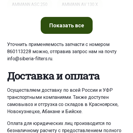
AMMANN ASC 250
AMMANN AV 130 X
AMMANN AV 130 X
ATLAS 225 LC
Показать
все
ATLAS 230 MH
ATLAS COPCO T 35 POWERROC
Уточнить применяемость запчасти с номером
860113228 можно, отправив запрос нам на почту
BLUE BIRD BUSES VISION
info@siberia-filters.ru
.
BUCHER MUNICIPAL CITY CAT 5006 EURO 6
Доставка и оплата
CAMOX F 140
CAMOX F 175
Осуществляем доставку по всей России и УФР
транспортными компаниями. Также доступен
CASAGRANDE B 125 CFA
CASAGRANDE B 135
самовывоз и отгрузка со складов в Красноярске,
Новокузнецке, Абакане и Бийске.
CASAGRANDE B 425 CFA
CASE 121 F
Оплата для юридических лиц производится по
безналичному расчету с предоставлением полного
CASE 1850 K TIER 3
CASE 21 F