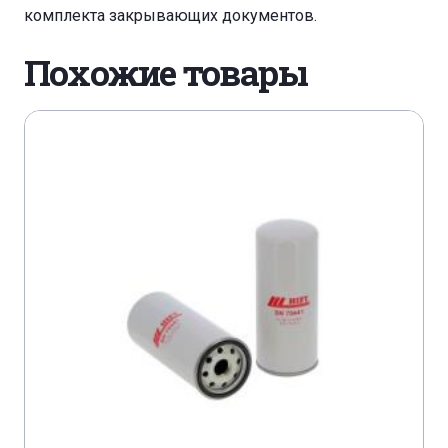
комплекта закрывающих документов.
CASE 221 F
CASE 321 F
CASE 521 E T3
Похожие товары
CASE 580 SR 4 PT
CASE 580 ST
CASE 580 ST
CASE 590 SR 2/3
CASE 590 ST
CASE 621 E
CASE 695 SR
CASE 695 ST
CASE 721 D
CASE 721 E
CASE 721 F
CASE 721 F
CASE 821 E
CASE 821 E T3
CASE 821 F
CASE 921 F
CASE CVX 165
CASE CVX 270 OPTUM