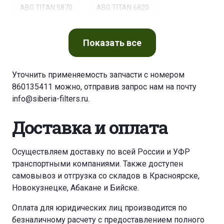
ABG TITAN 5870
ABG TITAN 6820
ABG TITAN 6820
ABG TITAN 6870
Показать
все
ABG TITAN 7820
ABG TITAN 7820 B
Уточнить применяемость запчасти с номером
860135411 можно, отправив запрос нам на почту
ABG TITAN 8820
AHLMANN AS 150 E
info@siberia-filters.ru
.
AMAZONE PANTERA 4502-H
ARTEC 4018
Доставка и оплата
ARTEC F 40
ARTEC F 40
ARTEC F 40
Осуществляем доставку по всей России и УФР
транспортными компаниями. Также доступен
ARTEC FT 40
ARTEC RS 20
самовывоз и отгрузка со складов в Красноярске,
Новокузнецке, Абакане и Бийске.
ATLAS COPCO BOOMER 353 ES
Оплата для юридических лиц производится по
безналичному расчету с предоставлением полного
ATLAS COPCO BOOMER E 2 C22