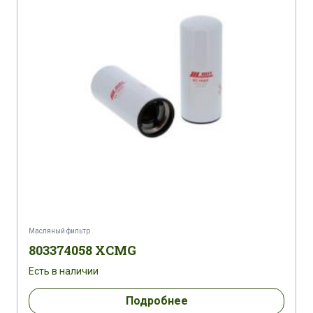
BOMAG BW 213 PDH-4
BOMAG BW 214 DHC-4
BOMAG BW 216 D4I
BOMAG BW 216 DH-4
BOMAG BW 216 PDH 4I
BOMAG BW 219 D-5
BOMAG BW 219 DH-4
BOMAG BW 219 PDH-4
BOMAG BW 24 RH
BOMAG BW 27 RH
BOMAG BW 27 RH-4I
CASAGRANDE C 6 XP
Масляный фильтр
CASAGRANDE C 6 XP
CASAGRANDE C 8
803374058 XCMG
Есть в наличии
CASAGRANDE C 8 XP
CASAGRANDE M 9-1
Подробнее