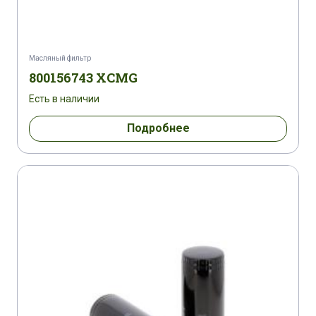
ATLAS COPCO XRV 410
BALCONI MDT 80 B
BERGMANN 3012
BERGMANN GT 3006
Масляный фильтр
800156743 XCMG
BERTHOUD RAPTOR 2540
Есть в наличии
BERTHOUD RAPTOR 3200
Подробнее
BERTHOUD RAPTOR 3240
BERTHOUD RAPTOR 4240
BERTHOUD RAPTOR 4240 FC
BERTHOUD RAPTOR 5200
BIPROMASZ HAS 80
BOMAG BC 462 RB
BOMAG BC 472 RB