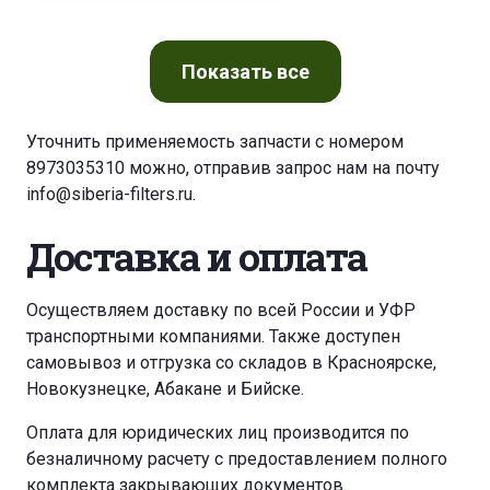
COMPAIR-HOLMAN L 04
COMPAIR-HOLMAN L 05
Показать
все
COMPAIR-HOLMAN L 07
Уточнить применяемость запчасти с номером
8973035310 можно, отправив запрос нам на почту
COMPAIR-HOLMAN L 11-10
DEMAG START 003
info@siberia-filters.ru
.
DEMAG START 005
DEMAG START 010
Доставка и оплата
INGERSOLL RAND SSRM 4
Осуществляем доставку по всей России и УФР
транспортными компаниями. Также доступен
INGERSOLL RAND SSRM 5,5
самовывоз и отгрузка со складов в Красноярске,
Новокузнецке, Абакане и Бийске.
INGERSOLL RAND SSRM 7,5
Оплата для юридических лиц производится по
безналичному расчету с предоставлением полного
NETT WORK MINISKID VA
VETUS M 4.55
комплекта закрывающих документов.