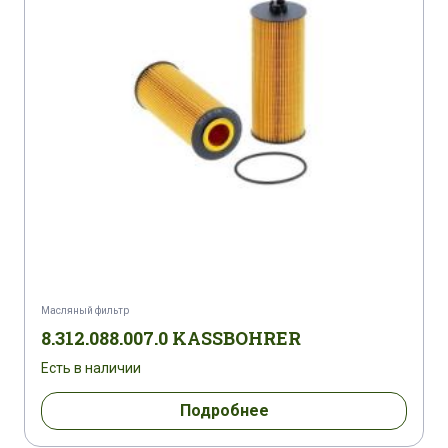
VOLKSWAGEN BORA 1,9 TDI
VOLKSWAGEN BORA 1,9 TDI
VOLKSWAGEN BORA 1,9 TDI
VOLKSWAGEN BORA 1,9 TDI
VOLKSWAGEN BORA 1,9 TDI/4 MOTION
VOLKSWAGEN GOLF IV 1,9 SDI
Масляный фильтр
VOLKSWAGEN GOLF IV 1,9 TDI
8.312.088.007.0 KASSBOHRER
Есть в наличии
VOLKSWAGEN GOLF IV 1,9 TDI
Подробнее
VOLKSWAGEN GOLF IV 1,9 TDI PD;4 MOTION