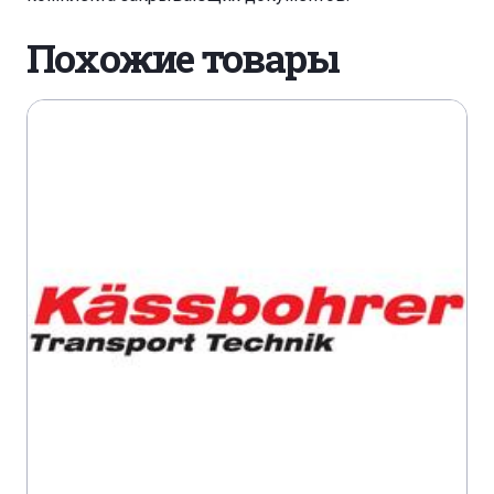
LINDE H 30 D
LINDE H 40 D
LINDE H 50 D
Похожие товары
MULTICAR TREMO CARRIER
SEAT ALHAMBRA 1,9 TDI
SEAT ALHAMBRA 1,9 TDI/4 MOTION
SEAT CORDOBA II 1,9 SDI
SEAT CORDOBA II 1,9 TDI
SEAT IBIZA II 1,9 TDI
SEAT IBIZA III 1,9 SDI
SEAT IBIZA III 1,9 TDI
SEAT IBIZA III 1,9 TDI