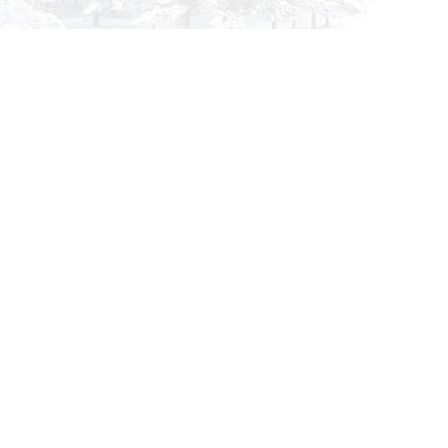
info@siberia-filters.ru
Оптовые поставки
+7 (800) 301-3185
Абакан
+7 (395) 219-9282
Бийск
+7 (800) 302-4007
Новокузнецк
Информация
Применяемость