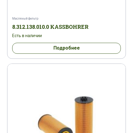
SEAT IBIZA IV 1,9 TDI CUPRA
SEAT LEON I 1,9 SDI
SEAT LEON I 1,9 TDI
Масляный фильтр
8.312.138.010.0 KASSBOHRER
SEAT LEON I 1,9 TDI
SEAT LEON I 1,9 TDI
Есть в наличии
SEAT LEON I 1,9 TDI CUPRA 4
Подробнее
SEAT LEON I 1,9 TDI/SYNCRO
SEAT TOLEDO II 1,9 TDI
SEAT TOLEDO II 1,9 TDI
SEAT VU/LT/LW INCA 1,9 SDI
SKODA OCTAVIA 1,9 SDI
SKODA OCTAVIA 1,9 TDI