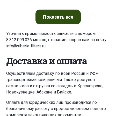
AUDI A 4 1,9 TDI/AVANT
Показать
все
AUDI A 4 1,9 TDI/AVANT/QUATTRO
Уточнить применяемость запчасти с номером
8.312.099.026 можно, отправив запрос нам на почту
AUDI A 4 1,9 TDI,QUATTRO
AUDI A 4 2,0 TDI
info@siberia-filters.ru
.
AUDI A 6 1,9 TDI
AUDI A 6 1,9 TDI
Доставка и оплата
CMAR BALAYEUSE
FENWICK H 30
Осуществляем доставку по всей России и УФР
транспортными компаниями. Также доступен
FENWICK H 50
FORD GALAXY 1,9 TDI
самовывоз и отгрузка со складов в Красноярске,
Новокузнецке, Абакане и Бийске.
FORD GALAXY 1,9 TDI
KASSBOHRER CANYON
Оплата для юридических лиц производится по
безналичному расчету с предоставлением полного
LINDE H 14 D
LINDE H 25 D
LINDE H 25 D
комплекта закрывающих документов.