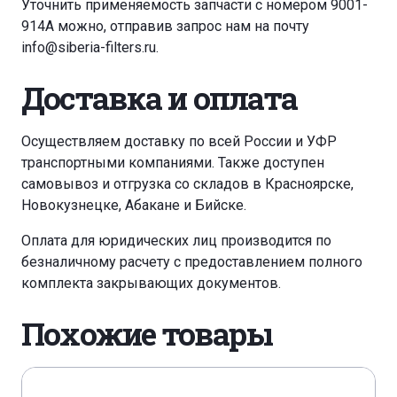
Уточнить применяемость запчасти с номером 9001-
914A можно, отправив запрос нам на почту
RENAULT KANGOO 1,9 DTI
info@siberia-filters.ru
.
RENAULT LAGUNA I 1,9 DTI
Доставка и оплата
RENAULT MEGANE 1,9 DTI
Осуществляем доставку по всей России и УФР
транспортными компаниями. Также доступен
RENAULT SCENIC 1,9 DTI
RENAULT SCENIC I 1,9 D
самовывоз и отгрузка со складов в Красноярске,
Новокузнецке, Абакане и Бийске.
RENAULT SCENIC I 1,9 DTI
Оплата для юридических лиц производится по
безналичному расчету с предоставлением полного
RENAULT THALIA 1,9 D
комплекта закрывающих документов.
RENAULT VU/LT/LW EXPRESS 1,9 D
Похожие товары