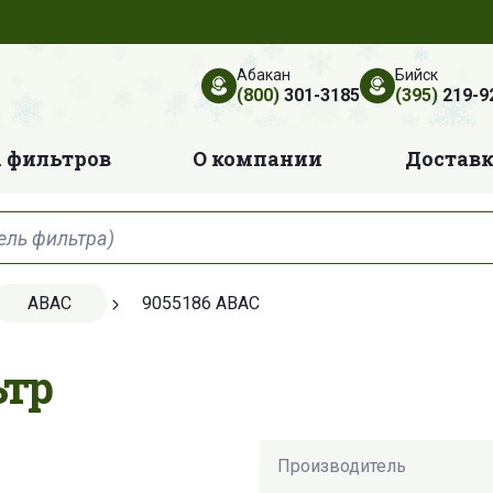
Абакан
Бийск
(800)
301-3185
(395)
219-9
 фильтров
О компании
Достав
ABAC
9055186 ABAC
ьтр
Производитель