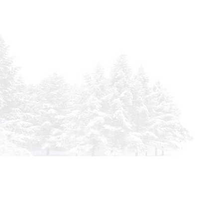
Инфор
О комп