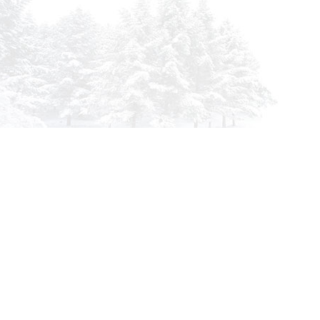
info@siberia-filters.ru
Оптовые поставки
+7 (800) 301-3185
Абакан
+7 (395) 219-9282