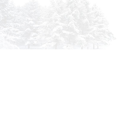
info@siberia-filters.ru
Оптовые поставки
+7 (800) 301-3185
Абакан
+7 (395) 219-9282
Бийск