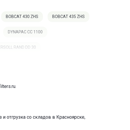
BOBCAT 430 ZHS
BOBCAT 435 ZHS
DYNAPAC CC 1100
ERSOLL RAND DD 30
 616
NEW HOLLAND L 213
S GHS 5 SIK
VOLVO DD 28 HF
ilters.ru
.
и отгрузка со складов в Красноярске,