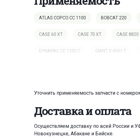
Применяемость
ATLAS COPCO CC 1100
BOBCAT 220
CASE 60 XT
CASE 70 XT
CASE 8820
DYNAPAC CC 1100 C
GIANT V 4501 T
INGERSOLL RAND DD 34 HF
IPC DRILL 450 B
NEW HOLLAND L 218
TEREX TA 2 S/SE/SH/
Уточнить применяемость запчасти с номеро
WEBER TC 30
WEBER TC 30-2
YALE 
Доставка и оплата
Осуществляем доставку по всей России и У
Новокузнецке, Абакане и Бийске.