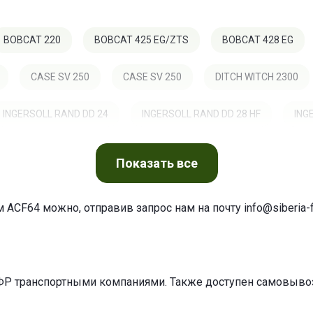
BOBCAT 220
BOBCAT 425 EG/ZTS
BOBCAT 428 EG
CASE SV 250
CASE SV 250
DITCH WITCH 2300
INGERSOLL RAND DD 24
INGERSOLL RAND DD 28 HF
ING
MUSTANG 310
NANNI DIESEL N 2.10
NEUMEIER NL
Показать
все
SEH
TORO WORKMAN 3000
VETUS GHS 4 SIK
VETU
м ACF64 можно, отправив запрос нам на почту
info@siberia-f
25 VX VERACITOR
ZHEJIANG XINCHAI A 498 BT1
ФР транспортными компаниями. Также доступен самовывоз 