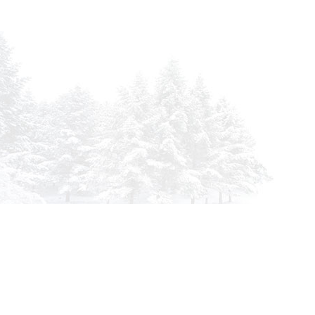
Инфор
О комп
info@siberia-filters.ru
Оплата
Оптовые поставки