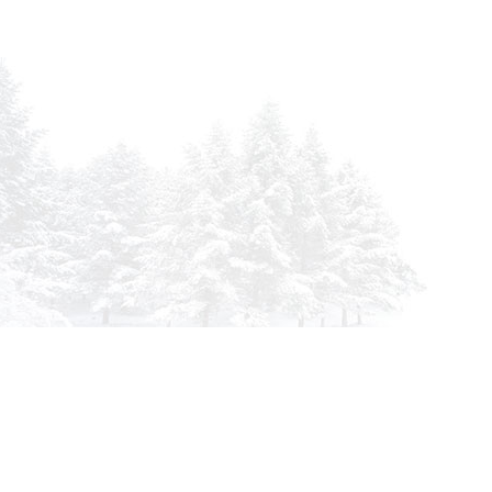
GOES 625
HYDROG DG 1500
HYOSUN
KAWASAKI MOTO 950 KAF MULE 2510 DIESEL 4X4
KAWASAKI MOTO 950 KAF MULE 3010 TRANS DIES
KAWASAKI MOTO 950 KAF MULE 4010 DIESEL 4X4
KIPOR KDE 12 EA3/STA
KIPOR KDE 19 EA/S
MAZDA AZ-WAGON 660
MAZDA AZ-WAGON
Инфор
MERCEDES 190 2,0
MERCEDES 190 2,0
О комп
MERCEDES 190 E 2,3 16V
MERCEDES 190 E 
info@siberia-filters.ru
Оплата