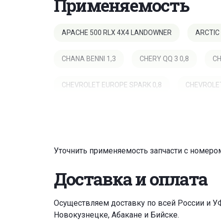
Применяемость
APACHE 500 RLX 4X4 LANDOWNER
ARCTIC
CHANA BENNI 1,3
CHERY QQ 3 0,8
CH
CHEVROLET EUROPE SPARK 0,8
CHEVROLET
DAEWOO MATIZ 0,8
DAEWOO MATIZ 1,0
DAIHATSU 4X4 FEROZA 1,6 16V
DAIHATSU 4
Уточнить применяемость запчасти с номеро
DAIHATSU 4X4 TERIOS 1,3 4WD
DAIHATSU 4
Доставка и оплата
DAIHATSU APPLAUSE 1,6I 16V
DAIHATSU A
Осуществляем доставку по всей России и У
Новокузнецке, Абакане и Бийске.
DAIHATSU CHARADE III 1,0
DAIHATSU CHARAD