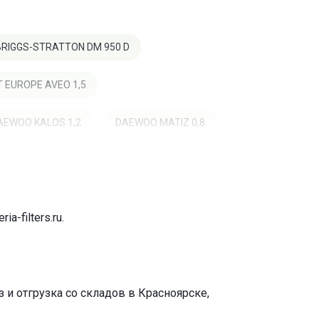
BRIGGS-STRATTON DM 950 D
 EUROPE AVEO 1,5
AEWOO KALOS 1,2
DAEWOO MATIZ 0,8
ARK 1,0 SX
U 4X4 TERIOS 1,3 4WD
ria-filters.ru
.
 4X4 TERIOS KID 660
TSU CHARADE III 1,0
и отгрузка со складов в Красноярске,
ADE III 1,3I 4WD