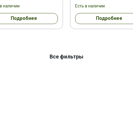
VE CONTE 660
DAIHATSU MOVE LATTE 660
DAIHATSU S
 в наличии
Есть в наличии
Подробнее
Подробнее
I 4WD
DAIHATSU SIRION 1,0I (4X2/4X4)
DAIHATSU SIRION
660 4WD
DAIHATSU TREVIS 1,0I 12V
DAIHATSU VU/LT/LW 
/LT/LW HI JET 1,0
DAIHATSU VU/LT/LW HI JET 1,0 4WD
Все фильтры
U/LT/LW HI JET 660
DAIHATSU VU/LT/LW HI JET 660
DAI
U/LT/LW HI JET 660
DAIHATSU YRV 1,0I
DAIHATSU YRV 
DFSK V-SERIE 1,3
DINLI 500 CF 118
DINLI 500 CF-3
OFLEX
GIANNI FERRARI GT 270
GIANNI FERRARI GT 300 D
PG 300
GIOTTI VICTORIA GLADIATOR 1,3 L
GOES 500 CF