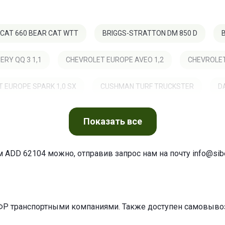
 CAT 660 BEAR CAT WTT
BRIGGS-STRATTON DM 850 D
ERY QQ 3 1,1
CHEVROLET EUROPE AVEO 1,2
CHEVROLET
 EUROPE SPARK 1,0 SX
CUSHMAN TURF TRUCKSTER
D
DAEWOO MATIZ 1,0
DAEWOO SPARK 0,8
DAEWOO SP
Показать
все
X4 FEROZA 1,6I 16V
DAIHATSU 4X4 TERIOS 1,3
DAIHATS
м ADD 62104 можно, отправив запрос нам на почту
info@sibe
X4 TERIOS 1,5
DAIHATSU 4X4 TERIOS 1,5 4WD
DAIHATSU
PPLAUSE 1,6I 16V,4WD
DAIHATSU CHARADE III 1,0
DAIHA
ФР транспортными компаниями. Также доступен самовывоз 
E III 1,0 GTI
DAIHATSU CHARADE III 1,3I
DAIHATSU CHAR