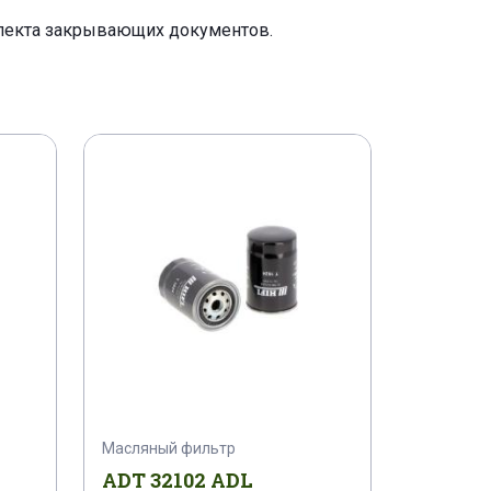
плекта закрывающих документов.
SU CHARADE V 1,0
DAIHATSU COPEN 0,7
DAIHATSU CUORE V 0,8
DAIHATSU GRAN MOVE 1,5I 16V
DAIHATSU MAX 660 4WD
IRA/CUORE 660
IRA/CUORE 660 4WD
DAIHATSU MIRA/CUORE 660 DOHC
Масляный фильтр
ATSU MOVE 660 4WD
ADT 32102 ADL