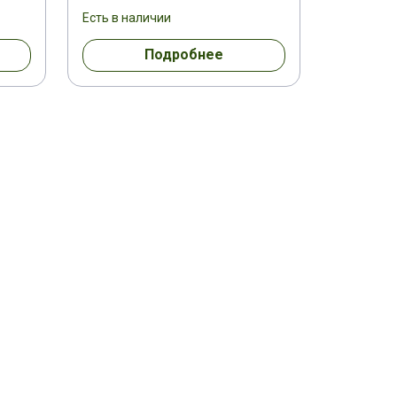
IRION 0,7 TURBO 4WD
Есть в наличии
Подробнее
 1,3 SPORT (4X2/4X4)
HI JET 0,850
DAIHATSU VU/LT/LW HI JET 1,0 4WD
HATSU VU/LT/LW HI JET 660
1,3 (4X2/4X4)
DAIHATSU YRV 1,3 GTI
DINLI 500 CF-5/5A
DINLI CF 500 4X4
W
GIANNI FERRARI PG 260
GOES 520 MAX
GOES 525