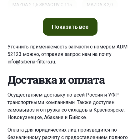
MAZDA 2 1,5 SKYACTIV G 115
MAZDA 3 2,0
MAZDA 3 2,0 MZR
MAZDA 3 2,0 MZR DISI
Показать
все
MAZDA 3 2,2 D SKYACTIV-D 150
Уточнить применяемость запчасти с номером ADM
52123 можно, отправив запрос нам на почту
MAZDA 3 2,3 DISI TURBO MPS
MAZDA 5 1,8
info@siberia-filters.ru
.
MAZDA 5 2,0
MAZDA 5 2,0 MZR
Доставка и оплата
MAZDA 6 1,8
MAZDA 6 1,8
MAZDA 6 2,0
Осуществляем доставку по всей России и УФР
транспортными компаниями. Также доступен
MAZDA 6 2,0
MAZDA 6 2,0
самовывоз и отгрузка со складов в Красноярске,
Новокузнецке, Абакане и Бийске.
MAZDA 6 2,0 MZR
MAZDA 6 2,2 D SKYACTIV-D
Оплата для юридических лиц производится по
безналичному расчету с предоставлением полного
MAZDA 6 2,2 D SKYACTIV-D