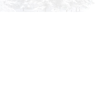
info@siberia-filters.ru
Оптовые поставки
+7 (800) 301-3185
Абакан
+7 (395) 219-9282
Бийск
+7 (800) 302-4007
Новокузнецк
Информация
Применяемость