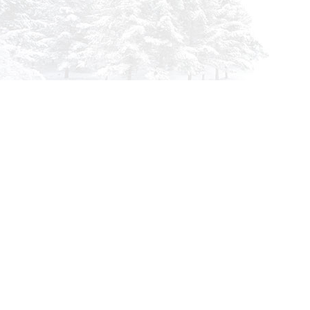
Инфор
О комп
info@siberia-filters.ru
Оплата
Оптовые поставки
Доста
+7 (800) 301-3185
Абакан
Гарант
+7 (395) 219-9282
Корзин
Бийск
Заказа
+7 (800) 302-4007