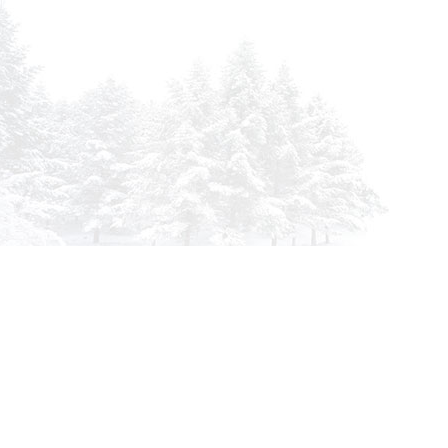
Инфор
О комп
info@siberia-filters.ru
Оплата
Оптовые поставки
Доста
+7 (800) 301-3185