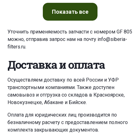
HYUNDAI COUPE 2,0I 16V FX
Показать
все
HYUNDAI COUPE F2 EVOLUTION
Уточнить применяемость запчасти с номером GF 805
можно, отправив запрос нам на почту
info@siberia-
HYUNDAI ELANTRA 1,5 12V
filters.ru
.
HYUNDAI ELANTRA 1,6 16V
Доставка и оплата
HYUNDAI ELANTRA 1,6 I
Осуществляем доставку по всей России и УФР
транспортными компаниями. Также доступен
HYUNDAI ELANTRA 1,6I 16V
самовывоз и отгрузка со складов в Красноярске,
Новокузнецке, Абакане и Бийске.
HYUNDAI ELANTRA 1,8 16V
Оплата для юридических лиц производится по
безналичному расчету с предоставлением полного
HYUNDAI ELANTRA 2,0I 16V
HYUNDAI GETZ 1,4I
комплекта закрывающих документов.
HYUNDAI LANTRA 1,5I 12V