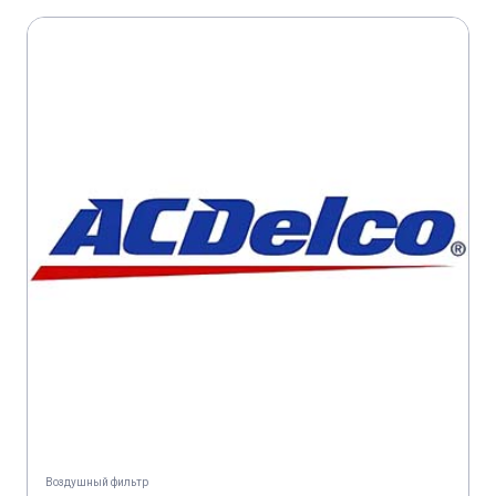
CLAAS DOMINATOR 116 CS
CLAAS DOMINATOR 118 SL
CLAAS DOMINATOR 128 VX
CLAAS JAGUAR 682 S
CLAAS JAGUAR 682 S
CLAAS JAGUAR 682 SL
CLAAS JAGUAR 682 SL
CLAAS JAGUAR 685
CLAAS JAGUAR 685 SL
CLAAS JAGUAR 800
CLAAS LEXION 410
CLAAS LEXION 415
CLAAS LEXION 420
Воздушный фильтр