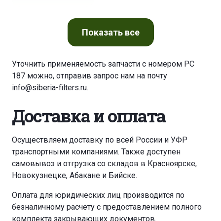
ATLAS COPCO PTHS 1200 DD
Показать
все
ATLAS COPCO PTS 1500 DD
Уточнить применяемость запчасти с номером PC
187 можно, отправив запрос нам на почту
ATLAS COPCO QAS 168
info@siberia-filters.ru
.
ATLAS COPCO QAS 186
Доставка и оплата
ATLAS COPCO QAS 228 GD
Осуществляем доставку по всей России и УФР
транспортными компаниями. Также доступен
ATLAS COPCO QAS 366
самовывоз и отгрузка со складов в Красноярске,
Новокузнецке, Абакане и Бийске.
ATLAS COPCO XAH 125
Оплата для юридических лиц производится по
безналичному расчету с предоставлением полного
ATLAS COPCO XAHS 125
комплекта закрывающих документов.