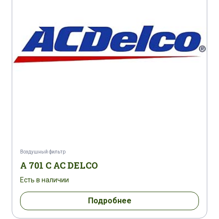
CASE CF 60
CASE CF 70
CASE CF 80
CLAAS COMMANDOR 115 CS
CLAAS COMMANDOR 116 CS
CLAAS COMMANDOR 228 CS
CLAAS DOMINATOR 108 SL
CLAAS DOMINATOR 108 VX
Воздушный фильтр
CLAAS DOMINATOR 108 VX
A 701 C AC DELCO
Есть в наличии
CLAAS DOMINATOR 115 CS
Подробнее
CLAAS DOMINATOR 116 CS