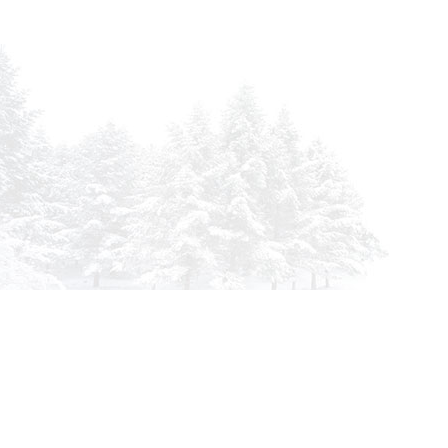
Инфор
О комп
info@siberia-filters.ru
Оплата
Оптовые поставки