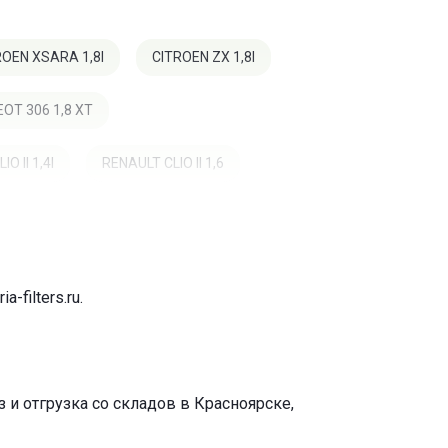
ROEN XSARA 1,8I
CITROEN ZX 1,8I
OT 306 1,8 XT
O II 1,4I
RENAULT CLIO II 1,6
ia-filters.ru
.
и отгрузка со складов в Красноярске,