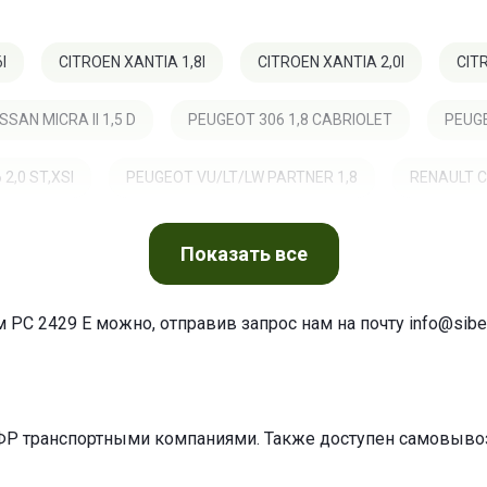
I
CITROEN XANTIA 1,8I
CITROEN XANTIA 2,0I
CIT
ISSAN MICRA II 1,5 D
PEUGEOT 306 1,8 CABRIOLET
PEUGE
2,0 ST,XSI
PEUGEOT VU/LT/LW PARTNER 1,8
RENAULT CLI
Показать
все
 PC 2429 E можно, отправив запрос нам на почту
info@siber
ФР транспортными компаниями. Также доступен самовывоз 