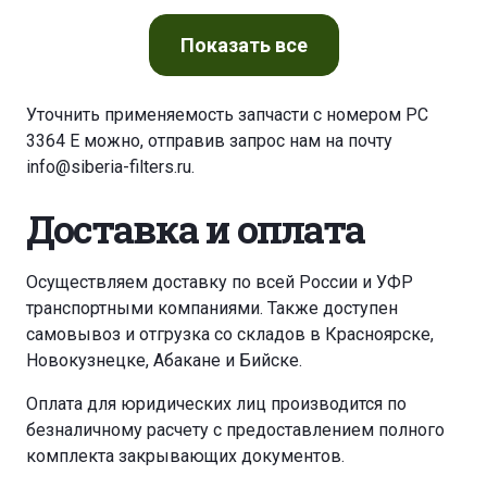
CITROEN C 3 II 1,2 VTI
Показать
все
CITROEN C 3 III 1,2 PURETECH 70
Уточнить применяемость запчасти с номером PC
3364 E можно, отправив запрос нам на почту
CITROEN C 4 CACTUS 1,2 PURE TECH 75
info@siberia-filters.ru
.
CITROEN C 4 CACTUS 1,2 PURE TECH 82
Доставка и оплата
CITROEN C-ELYSEE 1,2 VTI
Осуществляем доставку по всей России и УФР
транспортными компаниями. Также доступен
CITROEN C-ELYSEE 1,2 VTI
самовывоз и отгрузка со складов в Красноярске,
Новокузнецке, Абакане и Бийске.
CITROEN DS 3 1,2 VTI 82
Оплата для юридических лиц производится по
безналичному расчету с предоставлением полного
OPEL CROSSLAND X 1,2
PEUGEOT 2008 1,2 VTI
комплекта закрывающих документов.