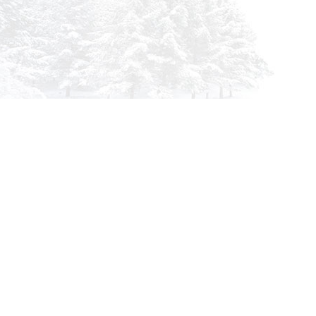
Инфор
О комп
info@siberia-filters.ru
Оплата
Оптовые поставки
Доста
+7 (800) 301-3185
Абакан
Гарант
+7 (395) 219-9282
Корзин
Бийск