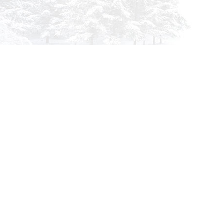
info@siberia-filters.ru
Оптовые поставки
+7 (800) 301-3185
Абакан
+7 (395) 219-9282
Бийск
+7 (800) 302-4007
Новокузнецк