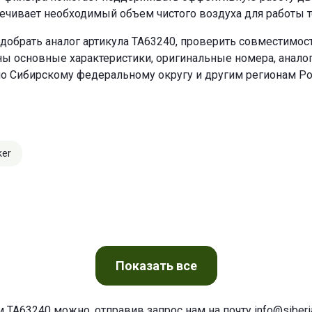
ечивает необходимый объем чистого воздуха для работы т
добрать аналог артикула TA63240, проверить совместимост
ны основные характеристики, оригинальные номера, анало
по Сибирскому федеральному округу и другим регионам Ро
ker
Показать
все
м TA63240 можно, отправив запрос нам на почту
info@siberia