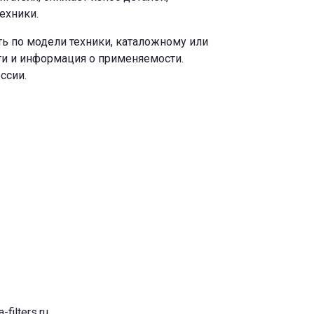
ехники.
ь по модели техники, каталожному или
ги и информация о применяемости.
ссии.
-filters.ru
.