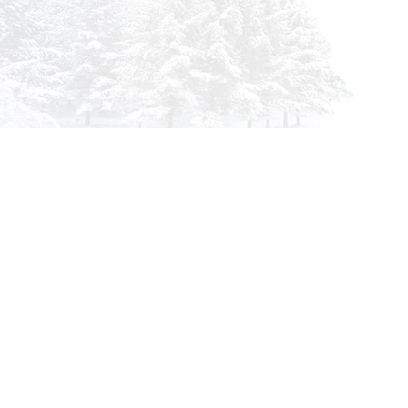
Инфор
О комп
info@siberia-filters.ru
Оплата
Оптовые поставки
Доста
+7 (800) 301-3185
Абакан
Гарант
+7 (395) 219-9282
Корзин
Бийск