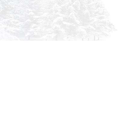
info@siberia-filters.ru
Оптовые поставки
+7 (800) 301-3185
Абакан
+7 (395) 219-9282
Бийск