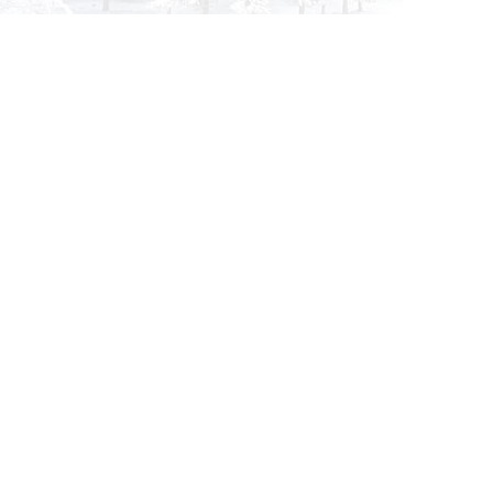
info@siberia-filters.ru
Оптовые поставки
+7 (800) 301-3185
Абакан
+7 (395) 219-9282
Бийск
+7 (800) 302-4007
Новокузнецк
Информация
Применяемость
О компании
Бульдозер