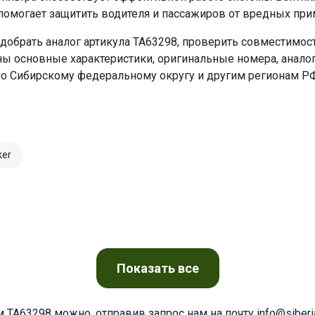
могает защитить водителя и пассажиров от вредных прим
добрать аналог артикула TA63298, проверить совместимост
ны основные характеристики, оригинальные номера, анало
по Сибирскому федеральному округу и другим регионам РФ
ker
Показать
все
м TA63298 можно, отправив запрос нам на почту
info@siberia