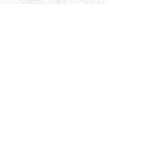
info@siberia-filters.ru
Оптовые поставки
+7 (800) 301-3185
Абакан
+7 (395) 219-9282
Бийск
+7 (800) 302-4007
Новокузнецк
Информация
Применяемость
О компании
Бульдозер