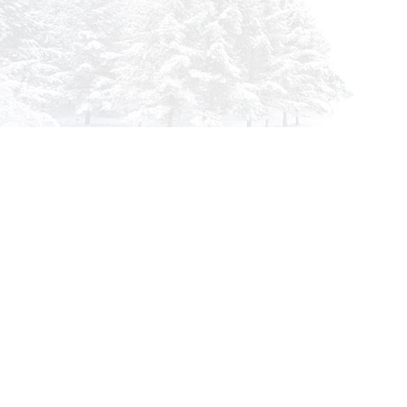
Инфор
О комп
info@siberia-filters.ru
Оплата
Оптовые поставки
Доста
+7 (800) 301-3185
Абакан
Гарант
+7 (395) 219-9282
Корзин
Бийск