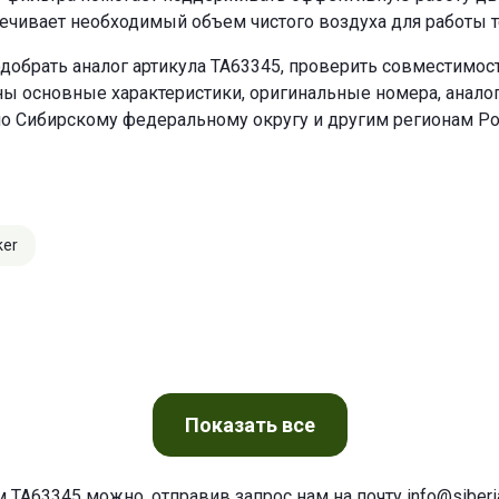
ечивает необходимый объем чистого воздуха для работы т
добрать аналог артикула TA63345, проверить совместимост
ны основные характеристики, оригинальные номера, анало
по Сибирскому федеральному округу и другим регионам Ро
ker
Показать
все
м TA63345 можно, отправив запрос нам на почту
info@siberia