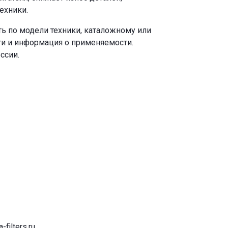
ехники.
ь по модели техники, каталожному или
ги и информация о применяемости.
ссии.
-filters.ru
.