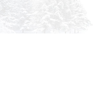
Инфор
О комп
info@siberia-filters.ru
Оплата
Оптовые поставки
Доста
+7 (800) 301-3185
Абакан
Гарант
+7 (395) 219-9282
Корзин
Бийск