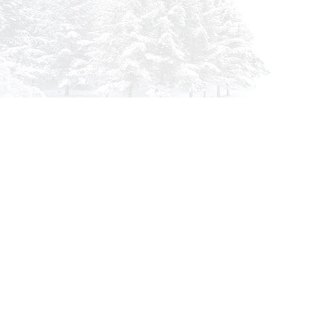
Инфор
О комп
info@siberia-filters.ru
Оплата
Оптовые поставки
Доста
+7 (800) 301-3185
Абакан
Гарант
+7 (395) 219-9282
Корзин
Бийск