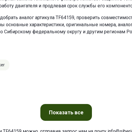
работу двигателя и продлевая срок службы его компоненто
добрать аналог артикула TF64159, проверить совместимост
ны основные характеристики, оригинальные номера, анало
по Сибирскому федеральному округу и другим регионам Ро
ker
Показать
все
м TF64159 можно, отправив запрос нам на почту
info@siberia