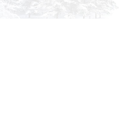
info@siberia-filters.ru
Оптовые поставки
+7 (800) 301-3185
Абакан
+7 (395) 219-9282
Бийск
+7 (800) 302-4007
Новокузнецк
Информация
Применяемость