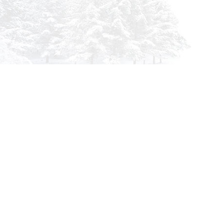
info@siberia-filters.ru
Оптовые поставки
+7 (800) 301-3185
Абакан
+7 (395) 219-9282
Бийск
+7 (800) 302-4007