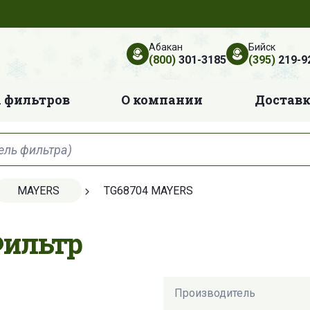
Абакан
Бийск
(800)
301-3185
(395)
219-9
 фильтров
О компании
Достав
MAYERS
TG68704 MAYERS
Фильтр
Производитель