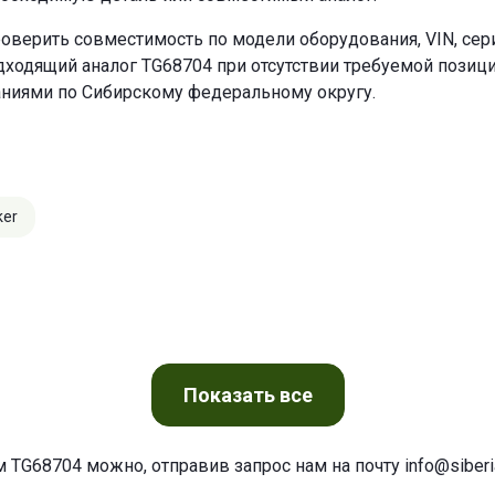
оверить совместимость по модели оборудования, VIN, се
ходящий аналог TG68704 при отсутствии требуемой позиции
аниями по Сибирскому федеральному округу.
ker
Показать
все
м TG68704 можно, отправив запрос нам на почту
info@siberia