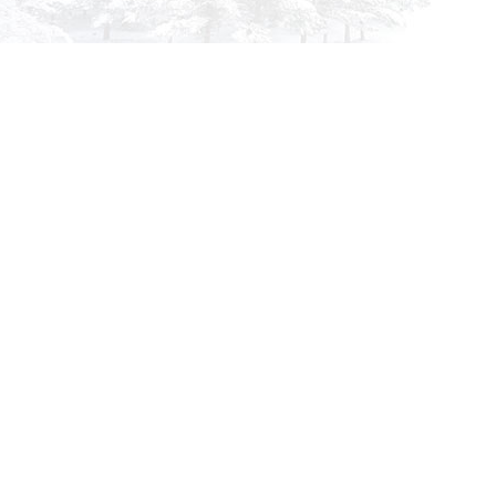
info@siberia-filters.ru
Оптовые поставки
+7 (800) 301-3185
Абакан
+7 (395) 219-9282
Бийск
+7 (800) 302-4007
Новокузнецк
Информация
Применяемость