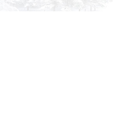
info@siberia-filters.ru
Оптовые поставки
+7 (800) 301-3185
Абакан
+7 (395) 219-9282
Бийск
+7 (800) 302-4007
Новокузнецк
Информация
Применяемость